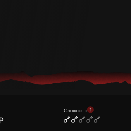
Сложность:
Уже 
59
Уровень страха:
Рейт