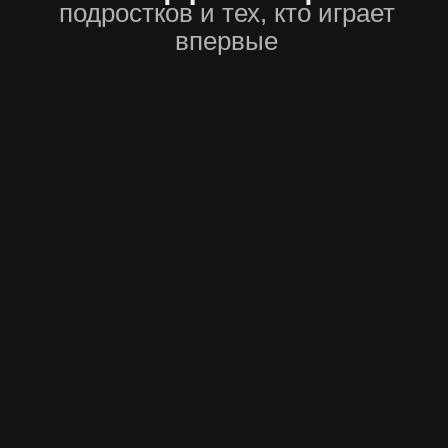
Дом давно пустует.
Кажет
о внутри — знаки, символы,
Ты п
апах, который не объяснишь
присутс
ЖЕТ КВЕСТА БЕЗ