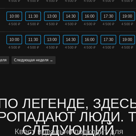
4 500 ₽
4 500 ₽
4 500 ₽
4 500 ₽
4 500 ₽
4 500 ₽
4 500 ₽
 ЛЕГЕНДЕ, ЗДЕСЬ
10:00
11:30
13:00
14:30
16:00
17:30
19:00
4 500 ₽
4 500 ₽
4 500 ₽
4 500 ₽
4 500 ₽
4 500 ₽
4 500 ₽
ПАДАЮТ ЛЮДИ. ТЫ
СЛЕДУЮЩИЙ
10:00
11:30
13:00
14:30
16:00
17:30
19:00
Квест идеально подходит для
4 500 ₽
4 500 ₽
4 500 ₽
4 500 ₽
4 500 ₽
4 500 ₽
4 500 ₽
подростков и тех, кто играет
впервые
деля
Следующая неделя →