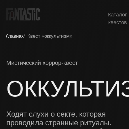
Каталог
квестов
Главная
Квест «оккультизм»
/
Мистический хоррор-квест
ОККУЛЬТИЗ
Ходят слухи о секте, которая
проводила странные ритуалы.
Но слухи ли это… Пора тебе это
выяснить