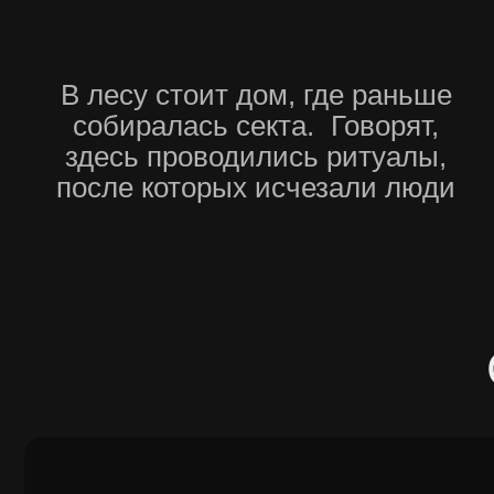
Пролог
(Исследование леге
01.
Ты приходишь к дому по наводке — говор
были обряды. Но друзья уверены, что это
глупая шутка
02.
Вас встречает очевидец событий.