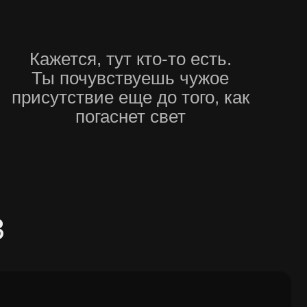
уга)
 комнатой. Находишь
ы воска, книги с рваными
товлены кем-то.