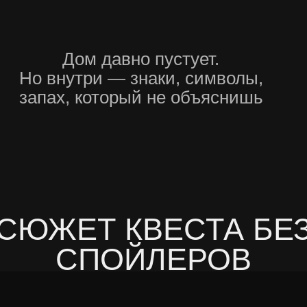
СПОЙЛЕРОВ
Ограбление
нды)
(Ты внутри кр
01.
ят, здесь
Ты изучаешь комнату за
 чья-то
странные символы, след
страницами
02.
Кажется, что вещи подго