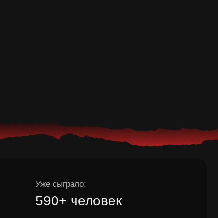
сыграло:
0+ человек
инг квеста:
4,9
на основе 100+ отзывов