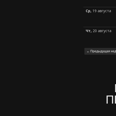
Ср,
19 августа
ПО
ПРО
Чт,
20 августа
← Предыдущая не